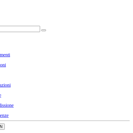
menti
ioni
azioni
e
issione
enze
N