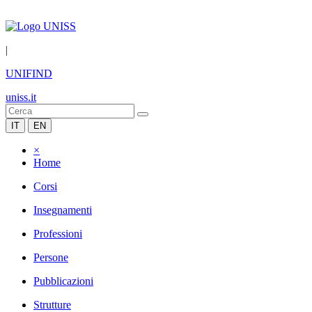
|
UNIFIND
uniss.it
IT
EN
×
Home
Corsi
Insegnamenti
Professioni
Persone
Pubblicazioni
Strutture