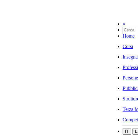
×
Home
Corsi
Insegna
Profess
Persone
Pubblic
Struttur
Terza M
Compet
IT
E