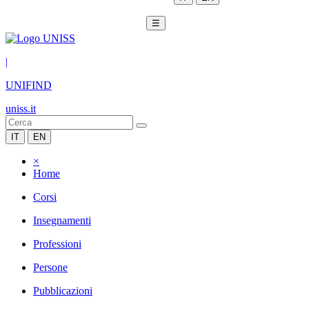
☰
|
UNIFIND
uniss.it
IT
EN
×
Home
Corsi
Insegnamenti
Professioni
Persone
Pubblicazioni