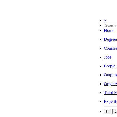
×
Home
Degree
Course
Jobs
People
Outputs
Organiz
Third M
Experti
IT
E