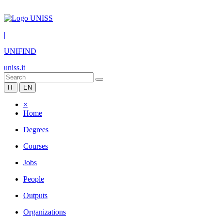
|
UNIFIND
uniss.it
IT
EN
×
Home
Degrees
Courses
Jobs
People
Outputs
Organizations