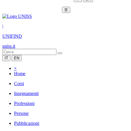
☰
|
UNIFIND
uniss.it
IT
EN
×
Home
Corsi
Insegnamenti
Professioni
Persone
Pubblicazioni