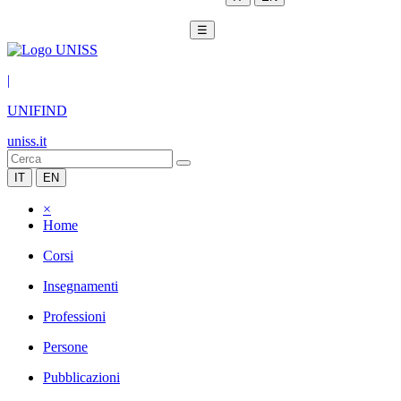
☰
|
UNIFIND
uniss.it
IT
EN
×
Home
Corsi
Insegnamenti
Professioni
Persone
Pubblicazioni