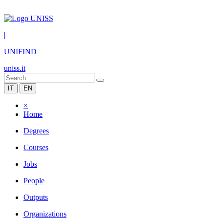
|
UNIFIND
uniss.it
IT
EN
×
Home
Degrees
Courses
Jobs
People
Outputs
Organizations