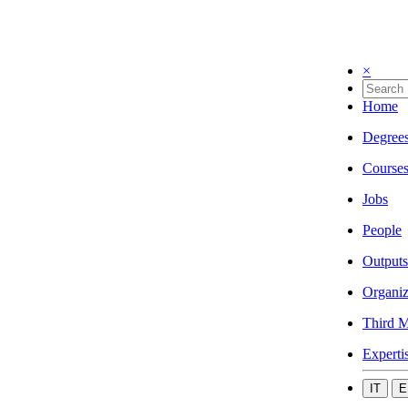
×
Home
Degree
Course
Jobs
People
Outputs
Organiz
Third M
Experti
IT
E