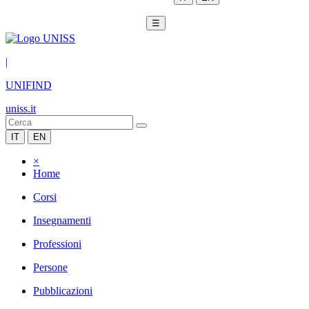
☰
|
UNIFIND
uniss.it
IT
EN
×
Home
Corsi
Insegnamenti
Professioni
Persone
Pubblicazioni