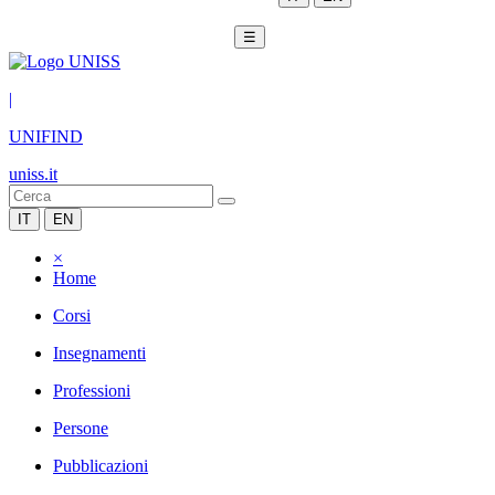
☰
|
UNIFIND
uniss.it
IT
EN
×
Home
Corsi
Insegnamenti
Professioni
Persone
Pubblicazioni