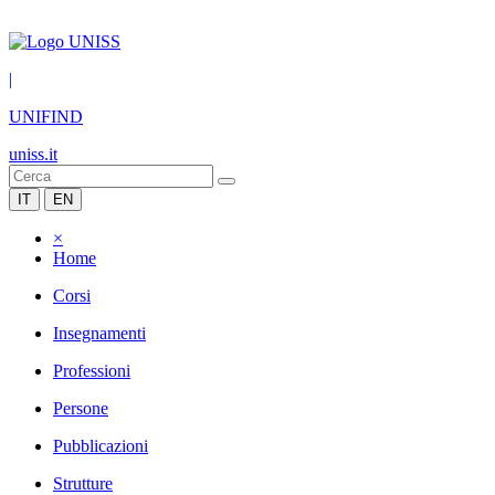
|
UNIFIND
uniss.it
IT
EN
×
Home
Corsi
Insegnamenti
Professioni
Persone
Pubblicazioni
Strutture