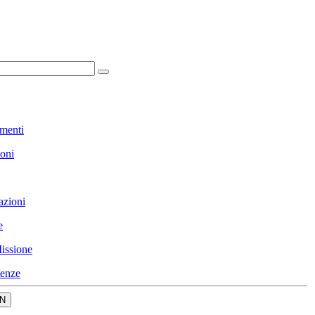
menti
ioni
azioni
e
issione
enze
N