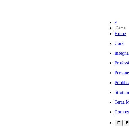
×
Home
Corsi
Insegna
Profess
Persone
Pubblic
Struttur
Terza M
Compet
IT
E