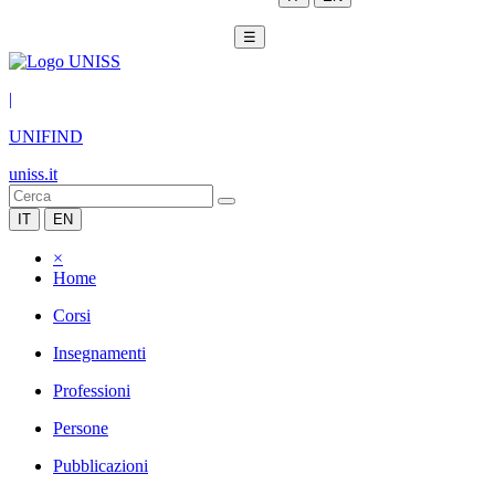
☰
|
UNIFIND
uniss.it
IT
EN
×
Home
Corsi
Insegnamenti
Professioni
Persone
Pubblicazioni