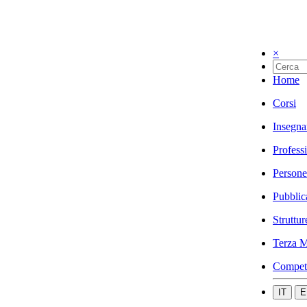
×
Home
Corsi
Insegna
Profess
Persone
Pubblic
Struttur
Terza M
Compet
IT
E