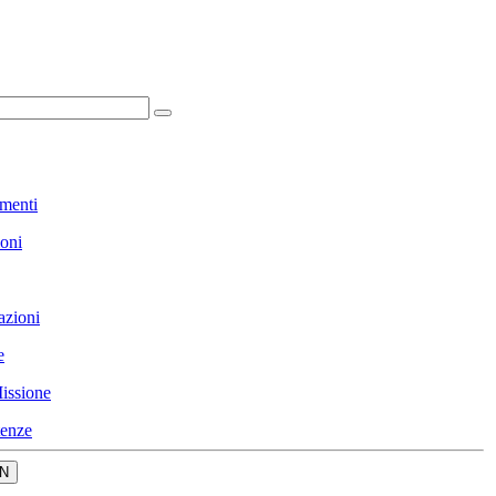
menti
ioni
azioni
e
issione
enze
N