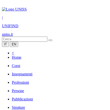
|
UNIFIND
uniss.it
IT
EN
×
Home
Corsi
Insegnamenti
Professioni
Persone
Pubblicazioni
Strutture