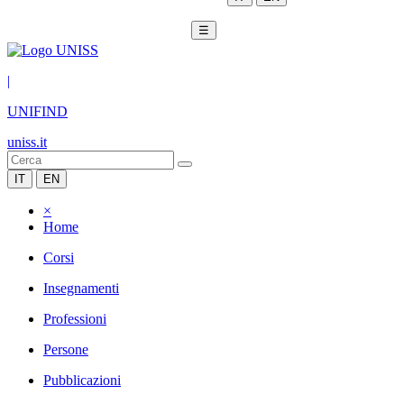
☰
|
UNIFIND
uniss.it
IT
EN
×
Home
Corsi
Insegnamenti
Professioni
Persone
Pubblicazioni