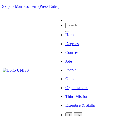
Skip to Main Content (Press Enter)
×
Home
Degrees
Courses
Jobs
People
Outputs
Organizations
Third Mission
Expertise & Skills
IT
EN