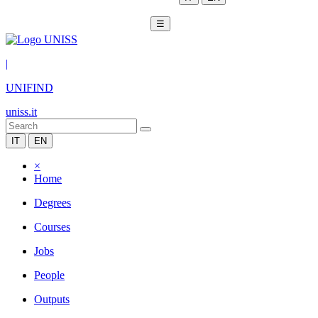
☰
|
UNIFIND
uniss.it
IT
EN
×
Home
Degrees
Courses
Jobs
People
Outputs