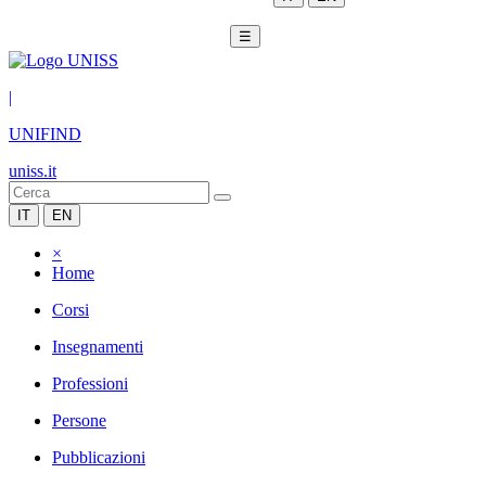
☰
|
UNIFIND
uniss.it
IT
EN
×
Home
Corsi
Insegnamenti
Professioni
Persone
Pubblicazioni