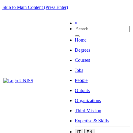
Skip to Main Content (Press Enter)
×
Home
Degrees
Courses
Jobs
People
Outputs
Organizations
Third Mission
Expertise & Skills
IT
EN