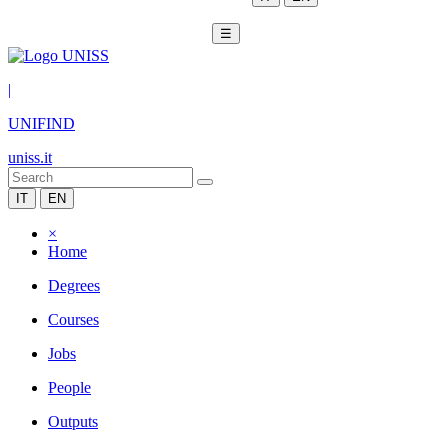
☰
|
UNIFIND
uniss.it
IT
EN
×
Home
Degrees
Courses
Jobs
People
Outputs