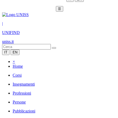
☰
|
UNIFIND
uniss.it
IT
EN
×
Home
Corsi
Insegnamenti
Professioni
Persone
Pubblicazioni