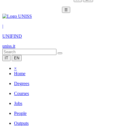
☰
|
UNIFIND
uniss.it
IT
EN
×
Home
Degrees
Courses
Jobs
People
Outputs