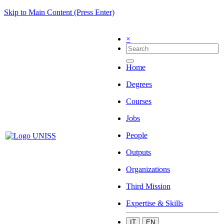
Skip to Main Content (Press Enter)
×
Home
Degrees
Courses
Jobs
People
Outputs
Organizations
Third Mission
Expertise & Skills
IT
EN