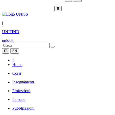
☰
|
UNIFIND
uniss.it
IT
EN
×
Home
Corsi
Insegnamenti
Professioni
Persone
Pubblicazioni