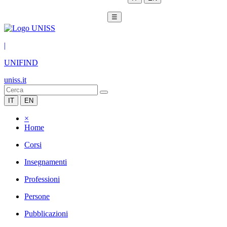
☰
|
UNIFIND
uniss.it
IT
EN
×
Home
Corsi
Insegnamenti
Professioni
Persone
Pubblicazioni