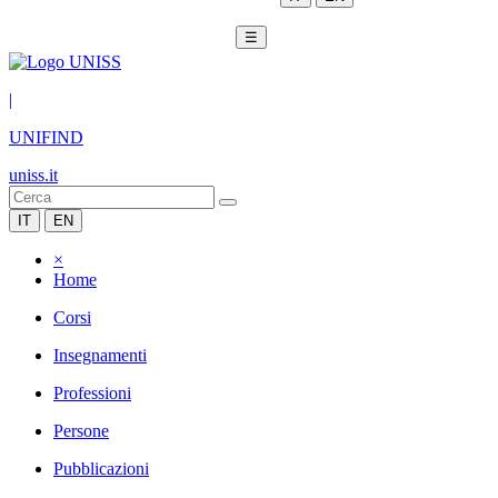
☰
|
UNIFIND
uniss.it
IT
EN
×
Home
Corsi
Insegnamenti
Professioni
Persone
Pubblicazioni