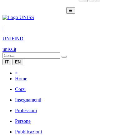
☰
|
UNIFIND
uniss.it
IT
EN
×
Home
Corsi
Insegnamenti
Professioni
Persone
Pubblicazioni