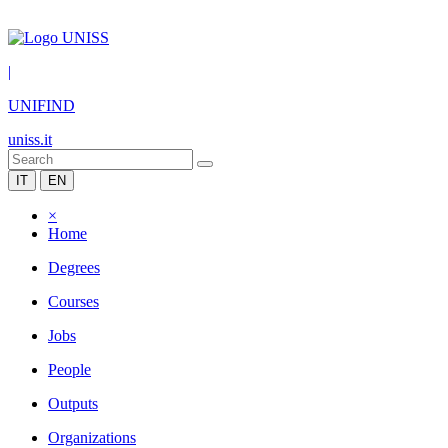
|
UNIFIND
uniss.it
IT
EN
×
Home
Degrees
Courses
Jobs
People
Outputs
Organizations