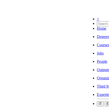
×
Home
Degree
Course
Jobs
People
Outputs
Organiz
Third M
Experti
IT
E