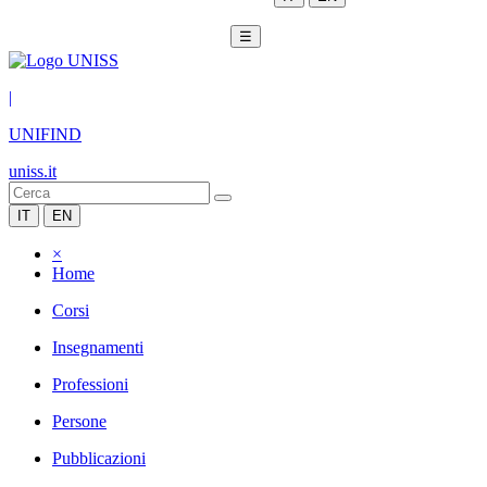
☰
|
UNIFIND
uniss.it
IT
EN
×
Home
Corsi
Insegnamenti
Professioni
Persone
Pubblicazioni