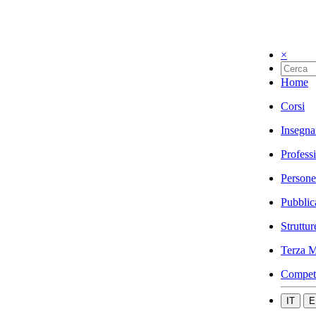
×
Home
Corsi
Insegna
Profess
Persone
Pubblic
Struttur
Terza M
Compet
IT
E