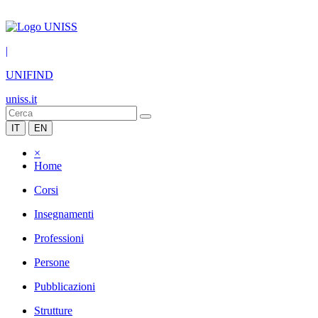
|
UNIFIND
uniss.it
IT
EN
×
Home
Corsi
Insegnamenti
Professioni
Persone
Pubblicazioni
Strutture