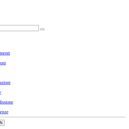
menti
ioni
azioni
e
issione
enze
N