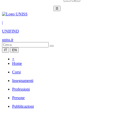
☰
|
UNIFIND
uniss.it
IT
EN
×
Home
Corsi
Insegnamenti
Professioni
Persone
Pubblicazioni