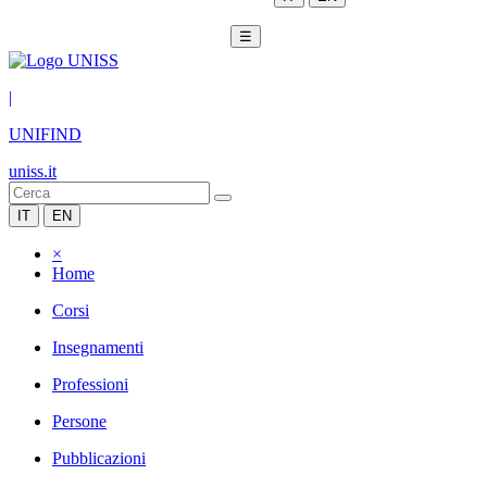
☰
|
UNIFIND
uniss.it
IT
EN
×
Home
Corsi
Insegnamenti
Professioni
Persone
Pubblicazioni