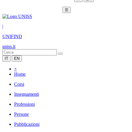
☰
|
UNIFIND
uniss.it
IT
EN
×
Home
Corsi
Insegnamenti
Professioni
Persone
Pubblicazioni