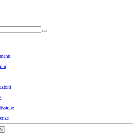
menti
ioni
azioni
e
issione
enze
N