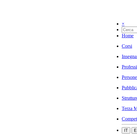
×
Home
Corsi
Insegna
Profess
Persone
Pubblic
Struttur
Terza M
Compet
IT
E