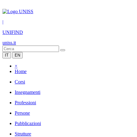
|
UNIFIND
uniss.it
IT
EN
×
Home
Corsi
Insegnamenti
Professioni
Persone
Pubblicazioni
Strutture