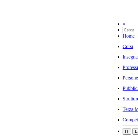
×
Home
Corsi
Insegna
Profess
Persone
Pubblic
Struttur
Terza M
Compet
IT
E