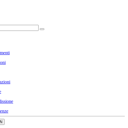
menti
ioni
azioni
e
issione
enze
N