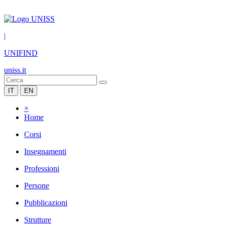
|
UNIFIND
uniss.it
IT
EN
×
Home
Corsi
Insegnamenti
Professioni
Persone
Pubblicazioni
Strutture