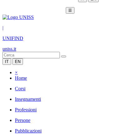
☰
|
UNIFIND
uniss.it
IT
EN
×
Home
Corsi
Insegnamenti
Professioni
Persone
Pubblicazioni