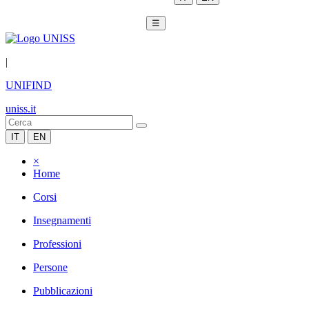
☰
|
UNIFIND
uniss.it
IT
EN
×
Home
Corsi
Insegnamenti
Professioni
Persone
Pubblicazioni