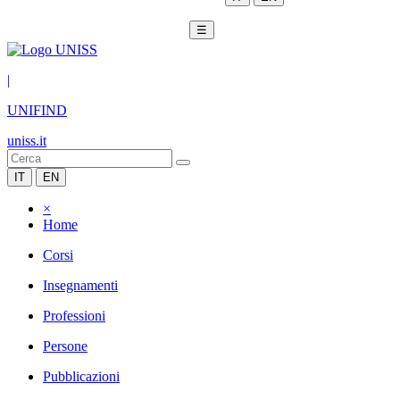
☰
|
UNIFIND
uniss.it
IT
EN
×
Home
Corsi
Insegnamenti
Professioni
Persone
Pubblicazioni