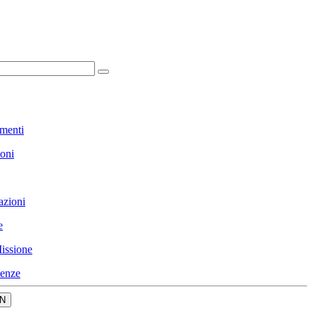
menti
ioni
azioni
e
issione
enze
N