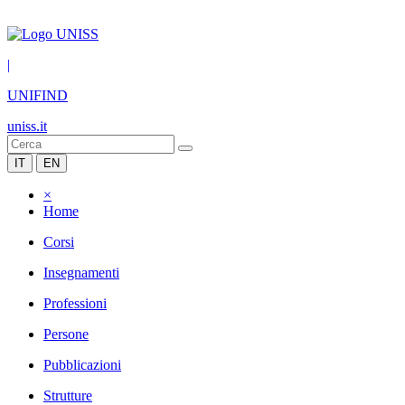
|
UNIFIND
uniss.it
IT
EN
×
Home
Corsi
Insegnamenti
Professioni
Persone
Pubblicazioni
Strutture