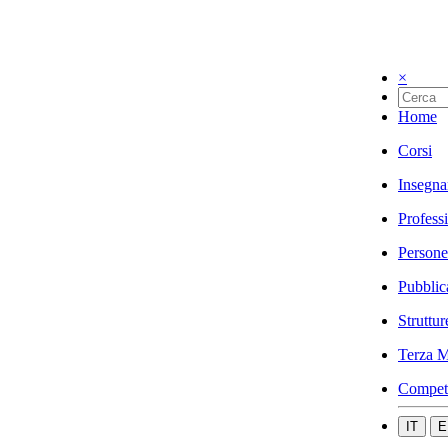
×
Home
Corsi
Insegna
Profess
Persone
Pubblic
Struttur
Terza M
Compet
IT
E