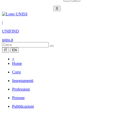
☰
|
UNIFIND
uniss.it
IT
EN
×
Home
Corsi
Insegnamenti
Professioni
Persone
Pubblicazioni