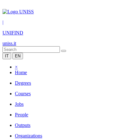
|
UNIFIND
uniss.it
IT
EN
×
Home
Degrees
Courses
Jobs
People
Outputs
Organizations