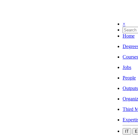
×
Home
Degree
Course
Jobs
People
Outputs
Organiz
Third M
Experti
IT
E