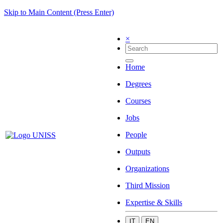
Skip to Main Content (Press Enter)
×
Home
Degrees
Courses
Jobs
People
Outputs
Organizations
Third Mission
Expertise & Skills
IT
EN