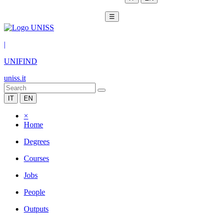
☰
|
UNIFIND
uniss.it
IT
EN
×
Home
Degrees
Courses
Jobs
People
Outputs