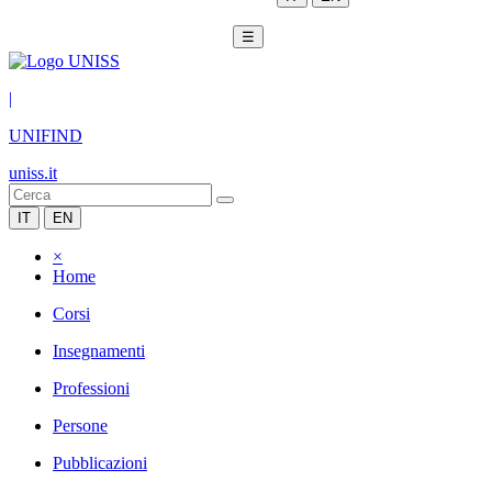
☰
|
UNIFIND
uniss.it
IT
EN
×
Home
Corsi
Insegnamenti
Professioni
Persone
Pubblicazioni