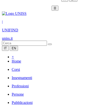
☰
|
UNIFIND
uniss.it
IT
EN
×
Home
Corsi
Insegnamenti
Professioni
Persone
Pubblicazioni