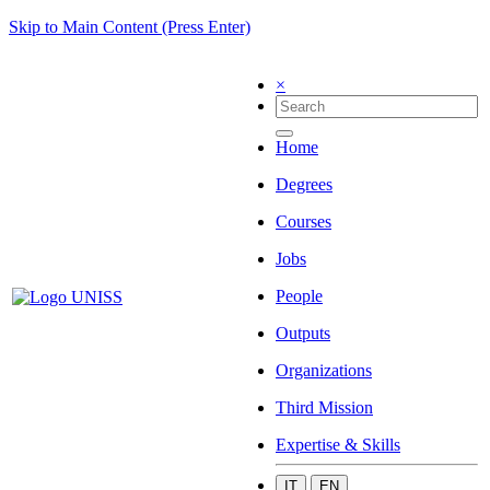
Skip to Main Content (Press Enter)
×
Home
Degrees
Courses
Jobs
People
Outputs
Organizations
Third Mission
Expertise & Skills
IT
EN