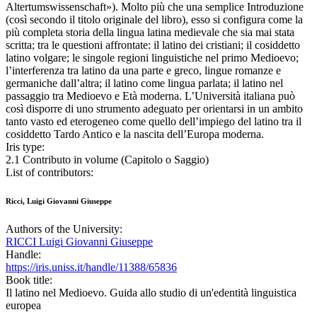
Altertumswissenschaft»). Molto più che una semplice Introduzione
(così secondo il titolo originale del libro), esso si configura come la
più completa storia della lingua latina medievale che sia mai stata
scritta; tra le questioni affrontate: il latino dei cristiani; il cosiddetto
latino volgare; le singole regioni linguistiche nel primo Medioevo;
l’interferenza tra latino da una parte e greco, lingue romanze e
germaniche dall’altra; il latino come lingua parlata; il latino nel
passaggio tra Medioevo e Età moderna. L’Università italiana può
così disporre di uno strumento adeguato per orientarsi in un ambito
tanto vasto ed eterogeneo come quello dell’impiego del latino tra il
cosiddetto Tardo Antico e la nascita dell’Europa moderna.
Iris type:
2.1 Contributo in volume (Capitolo o Saggio)
List of contributors:
Ricci, Luigi Giovanni Giuseppe
Authors of the University:
RICCI Luigi Giovanni Giuseppe
Handle:
https://iris.uniss.it/handle/11388/65836
Book title:
Il latino nel Medioevo. Guida allo studio di un'edentità linguistica
europea