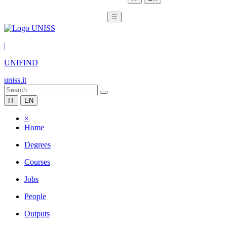
☰
|
UNIFIND
uniss.it
IT
EN
×
Home
Degrees
Courses
Jobs
People
Outputs