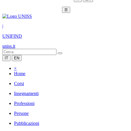
☰
|
UNIFIND
uniss.it
IT
EN
×
Home
Corsi
Insegnamenti
Professioni
Persone
Pubblicazioni