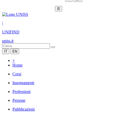
☰
|
UNIFIND
uniss.it
IT
EN
×
Home
Corsi
Insegnamenti
Professioni
Persone
Pubblicazioni