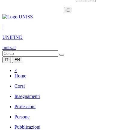
☰
|
UNIFIND
uniss.it
IT
EN
×
Home
Corsi
Insegnamenti
Professioni
Persone
Pubblicazioni