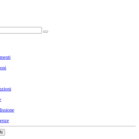
menti
ioni
azioni
e
issione
enze
N