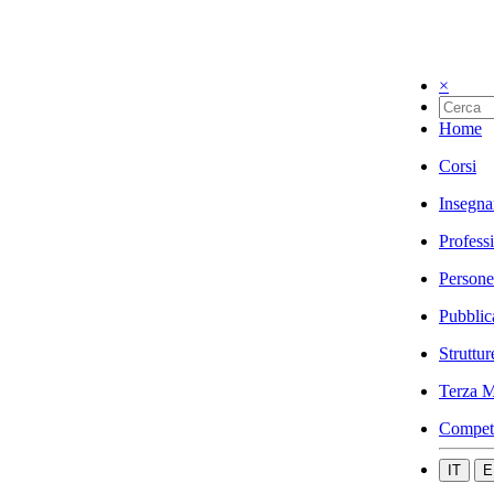
×
Home
Corsi
Insegna
Profess
Persone
Pubblic
Struttur
Terza M
Compet
IT
E