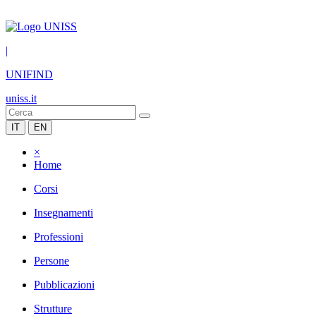
|
UNIFIND
uniss.it
IT
EN
×
Home
Corsi
Insegnamenti
Professioni
Persone
Pubblicazioni
Strutture