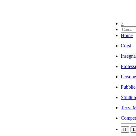
×
Home
Corsi
Insegna
Profess
Persone
Pubblic
Struttur
Terza M
Compet
IT
E