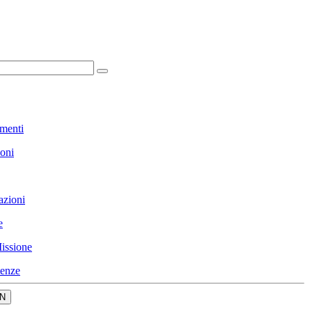
menti
ioni
azioni
e
issione
enze
N