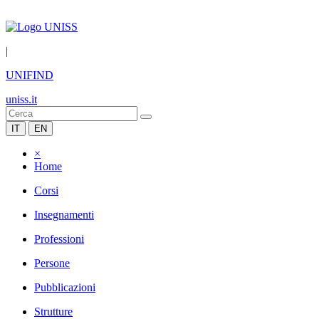
|
UNIFIND
uniss.it
IT
EN
×
Home
Corsi
Insegnamenti
Professioni
Persone
Pubblicazioni
Strutture