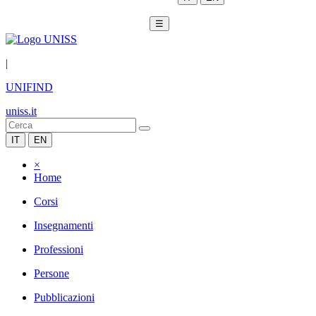
☰
|
UNIFIND
uniss.it
IT
EN
×
Home
Corsi
Insegnamenti
Professioni
Persone
Pubblicazioni