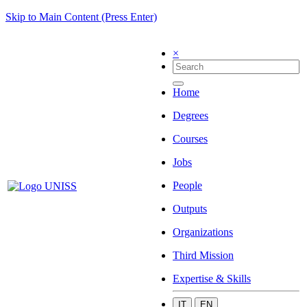
Skip to Main Content (Press Enter)
×
Home
Degrees
Courses
Jobs
People
Outputs
Organizations
Third Mission
Expertise & Skills
IT
EN