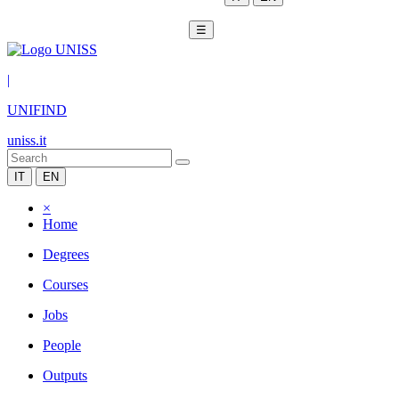
☰
|
UNIFIND
uniss.it
IT
EN
×
Home
Degrees
Courses
Jobs
People
Outputs