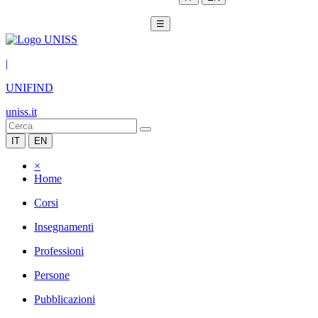
☰
|
UNIFIND
uniss.it
IT
EN
×
Home
Corsi
Insegnamenti
Professioni
Persone
Pubblicazioni