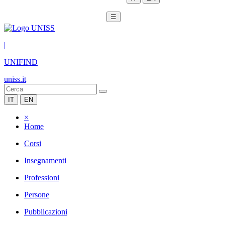
☰
|
UNIFIND
uniss.it
IT
EN
×
Home
Corsi
Insegnamenti
Professioni
Persone
Pubblicazioni