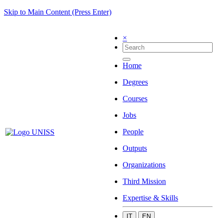
Skip to Main Content (Press Enter)
×
Home
Degrees
Courses
Jobs
People
Outputs
Organizations
Third Mission
Expertise & Skills
IT
EN