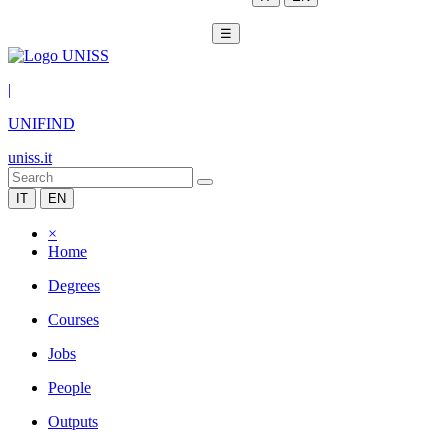
☰
|
UNIFIND
uniss.it
IT
EN
×
Home
Degrees
Courses
Jobs
People
Outputs