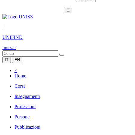
☰
|
UNIFIND
uniss.it
IT
EN
×
Home
Corsi
Insegnamenti
Professioni
Persone
Pubblicazioni